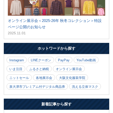
オンライン展示会＜2025-26年 秋冬コレクション＞特設
ページ公開のお知らせ
2025.11.01
ホットワードから探す
Instagram
LINEクーポン
PayPay
YouTube動画
いま注目
ふるさと納税
オンライン展示会
ニットセール
各地展示会
大阪文化服装学院
泉大津市プレミアム付デジタル商品券
洗える立体マスク
新着記事から探す