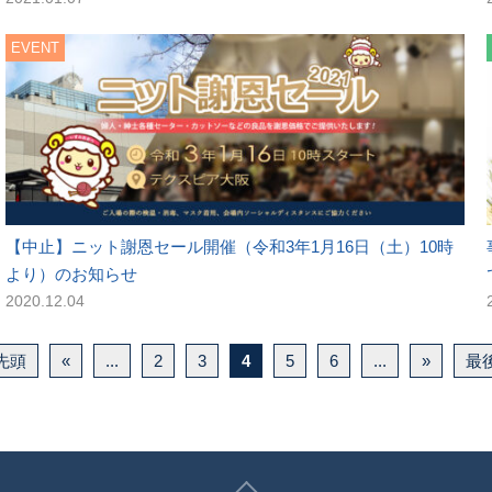
EVENT
【中止】ニット謝恩セール開催（令和3年1月16日（土）10時
より）のお知らせ
2020.12.04
 先頭
«
...
2
3
4
5
6
...
»
最後