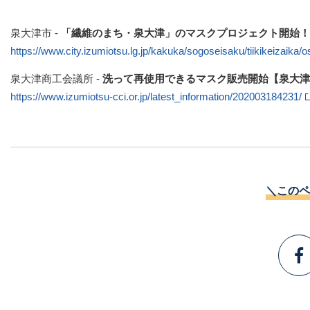
泉大津市 ‐
「繊維のまち・泉大津」のマスクプロジェクト開始！
https://www.city.izumiotsu.lg.jp/kakuka/sogoseisaku/tiikikeizaika
泉大津商工会議所 ‐
洗って再使用できるマスク販売開始【泉大津
https://www.izumiotsu-cci.or.jp/latest_information/202003184231/
＼このペ