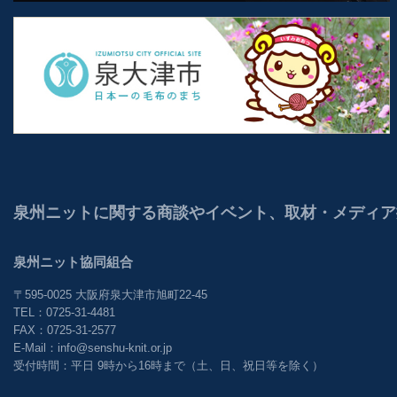
泉州ニットに関する商談やイベント、取材・メディア
泉州ニット協同組合
〒595-0025 大阪府泉大津市旭町22-45
TEL：0725-31-4481
FAX：0725-31-2577
E-Mail：info@senshu-knit.or.jp
受付時間：平日 9時から16時まで（土、日、祝日等を除く）