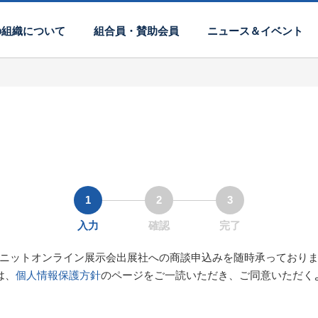
の組織について
組合員・賛助会員
ニュース＆イベント
1
2
3
入力
確認
完了
ニットオンライン展示会出展社への商談申込みを随時承っており
は、
個人情報保護方針
のページをご一読いただき、ご同意いただく